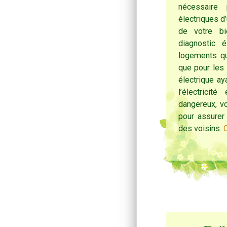
nécessaire
électriques 
de votre bi
diagnostic 
logements qui
que pour les 
électrique a
l’électrici
dangereux, v
pour assurer 
des voisins.