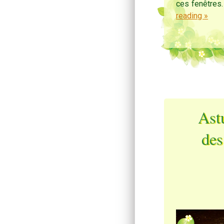
ces fenêtres.
reading
»
Astu
des