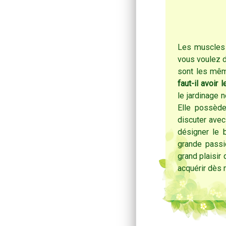
Les muscles d
vous voulez de
sont les mê
faut-il avoir
le jardinage 
Elle possède
discuter avec 
désigner le 
grande passi
grand plaisir 
acquérir dès 