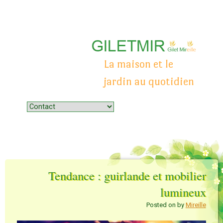
La maison et le
jardin au quotidien
Menu
Skip to content
Tendance : guirlande et mobilier
lumineux
Posted on
by
Mireille