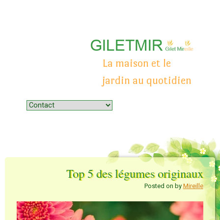
La maison et le
jardin au quotidien
Menu
Skip to content
Top 5 des légumes originaux
Posted on
by
Mireille