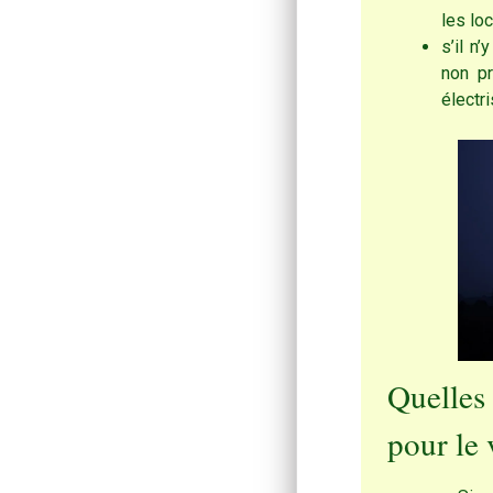
les lo
s’il n
non pr
électr
Quelle
pour le