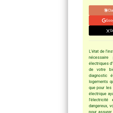
Cl
Goog
G
L’état de l’in
nécessaire
électriques 
de votre bi
diagnostic 
logements qui
que pour les 
électrique a
l’électrici
dangereux, v
pour assurer 