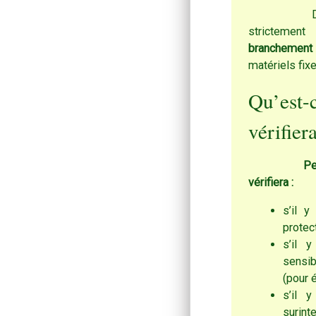
D’une mani
strictemen
branchement
matériels fixe
Qu’est
vérifier
Pe
vérifiera :
s’il 
protec
s’il 
sensib
(pour é
s’il 
surint