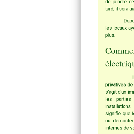
de joindre c
tard, il sera 
Depuis 
les locaux ay
plus.
Comment
électriq
Le diagnos
privatives de
s’agit d’un i
les parties
installation
signifie que 
ou démonter 
internes de v