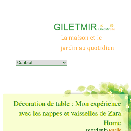
La maison et le
jardin au quotidien
Menu
Skip to content
Décoration de table : Mon expérience
avec les nappes et vaisselles de Zara
Home
Posted on
by
Mireille