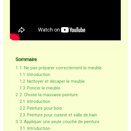
Sommaire
1
1. Ne pas préparer correctement le meuble
1.1
Introduction
1.2
Nettoyer et décaper le meuble
1.3
Poncer le meuble
2
2. Choisir la mauvaise peinture
2.1
Introduction
2.2
Peinture pour bois
2.3
Peinture pour cuisine et salle de bain
3
3. Appliquer une seule couche de peinture
3.1
Introduction