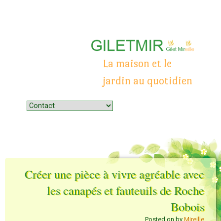
La maison et le
jardin au quotidien
Menu
Skip to content
Créer une pièce à vivre agréable avec
les canapés et fauteuils de Roche
Bobois
Posted on
by
Mireille