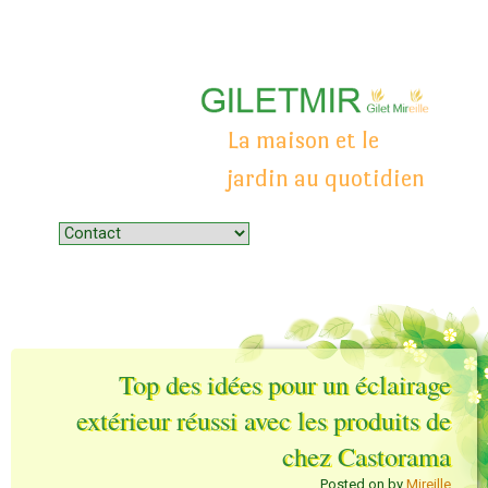
La maison et le
jardin au quotidien
Menu
Skip to content
Top des idées pour un éclairage
extérieur réussi avec les produits de
chez Castorama
Posted on
by
Mireille